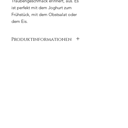
Traubengeschmack erinnert, aus. Es
ist perfekt mit dem Joghurt zum
Frühstück, mit dem Obstsalat oder
dem Eis.
Produktinformationen
Saba
Würzmittel
Geschmack: sehr süß
Eigenheiten: sehr dickflüssig und
cremig
Zutaten: gekochter Traubenmost
Frei von Farbstoffen,
Konservierungsmitteln,
Geschmacksstoffen und
Verdickungsmitteln.
Keine zugesetzten Sulfiten, Gluten
frei.
Verwendung: perfekt mit Eis,
Erdbeeren, frischem Obst,